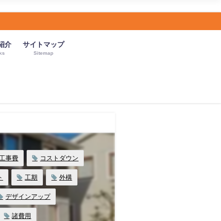
紹介
サイトマップ
ks
Sitemap
工事費
コストダウン
ト
工期
外構
デザインアップ
諸費用