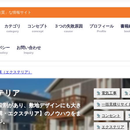
良質」な情報サイト
カテゴリ
コンセプト
３つの失敗原因
プロフィール
書籍
category
concept
cause
Profile
boo
バシー
お問い合わせ
policy
Inquiry
構（エクステリア）
テリア
電気工事
一括見積りサイ
役割があり、敷地デザインにも大き
構・エクステリア】のノウハウをま
コンセント
ジ。
エクステリア