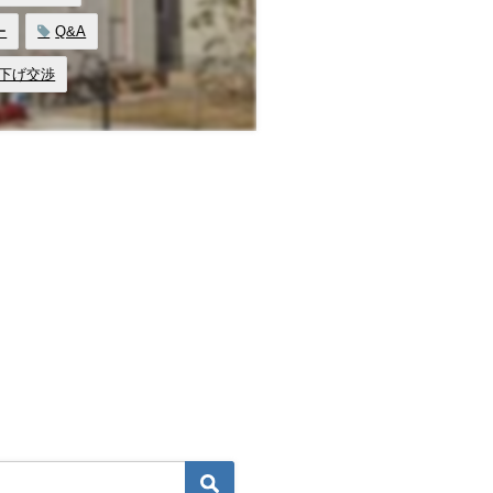
ー
Q&A
下げ交渉