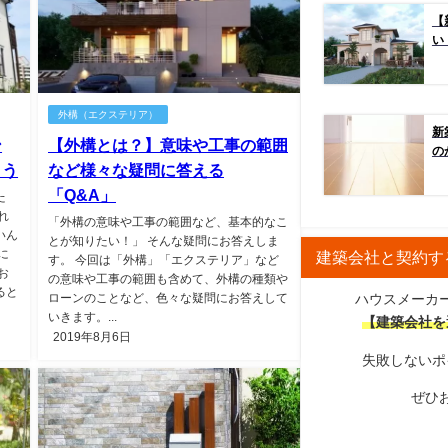
【
い
外構（エクステリア）
新
ン
【外構とは？】意味や工事の範囲
の
よう
など様々な疑問に答える
「Q&A」
た
れ
「外構の意味や工事の範囲など、基本的なこ
いん
とが知りたい！」 そんな疑問にお答えしま
に
建築会社と契約す
す。 今回は「外構」「エクステリア」など
お
の意味や工事の範囲も含めて、外構の種類や
ると
ハウスメーカ
ローンのことなど、色々な疑問にお答えして
いきます。...
【建築会社を
2019年8月6日
失敗しないポ
ぜひ