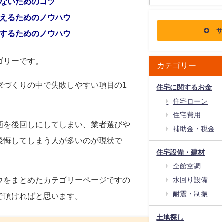
ないためのコツ
えるためのノウハウ
するためのノウハウ
ゴリーです。
カテゴリー
家づくりの中で失敗しやすい項目の1
住宅に関するお金
住宅ローン
住宅費用
画を後回しにしてしまい、業者選びや
補助金・税金
後悔してしまう人が多いのが現状で
住宅設備・建材
全館空調
ウをまとめたカテゴリーページですの
水回り設備
耐震・制振
で頂ければと思います。
土地探し