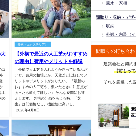
風水・家相
間取り・収納・デザ
収納
外観・内装（イ
外構（エクステリア）
間取りの打ち合わ
の大
【外構で最近の人工芝がおすすめ
の理由】費用やメリットを解説
建築会社と契約
のコ
「外構で人工芝を入れようか迷っているんだ
【前もって
外
けど、費用の相場とか、天然芝と比較してメ
疑
リットやデメリットが知りたい」 「最新の
それを厳選した
か
おすすめの人工芝や、敷いたときに注意点が
は土
あったら教えてほしい」 そんな疑問にお答
構の
えします。 外構の計画を考える時、「芝
生」は低価格だし、機能性は高いし、...
新
2020年4月8日
攻