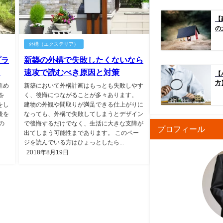
【
の
外構（エクステリア）
プラ
新築の外構で失敗したくないなら
！
速攻で読むべき原因と対策
【
方
進め
新築において外構計画はもっとも失敗しやす
を
く、後悔につながることが多々あります。
をし
建物の外観や間取りが満足できる仕上がりに
後を
なっても、外構で失敗してしまうとデザイン
の
で後悔するだけでなく、生活に大きな支障が
プロフィール
出てしまう可能性まであります。 このペー
ジを読んでいる方はひょっとしたら...
2018年8月19日