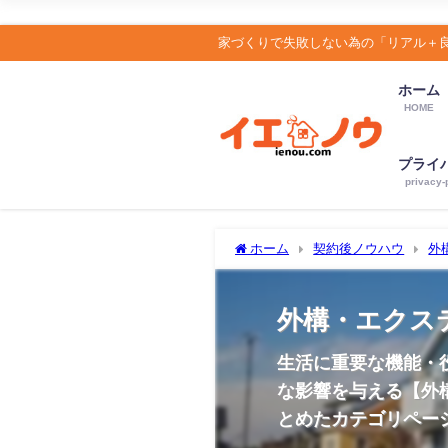
家づくりで失敗しない為の「リアル＋
ホーム
HOME
プライ
privacy-
ホーム
契約後ノウハウ
外
外構・エクス
生活に重要な機能・
な影響を与える【外
とめたカテゴリペー