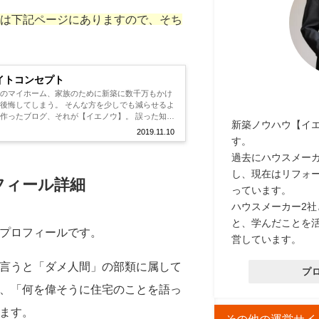
トは下記ページにありますので、そち
イトコンセプト
れのマイホーム、家族のために新築に数千万もかけ
後悔してしまう。 そんな方を少しでも減らせるよ
作ったブログ、それが【イエノウ】。 誤った知識
新築ノウハウ【イ
悔しないための、新築に必要な...
2019.11.10
す。
過去にハウスメー
し、現在はリフォ
フィール詳細
っています。
ハウスメーカー2
と、学んだことを
プロフィールです。
営しています。
言うと「ダメ人間」の部類に属して
プ
、「何を偉そうに住宅のことを語っ
ます。
その他の運営サイ