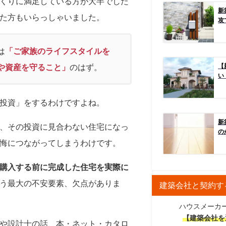
くりに満足している方が大半でした
新
た方もいらっしゃいました。
攻
は
「ご家族のライフスタイルを
や資産を守ること」
のはず。
【
い
投資」をするわけですよね。
新
、その投資に見合わない住宅になっ
の
悔につながってしまうわけです。
購入する前に完成した住宅を実際に
う最大の不安要素、欠点がありま
建築会社と契約す
ハウスメーカ
【建築会社を
や設計士の話、本・ネット・カタロ