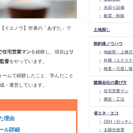
水回り設備
耐震・制振
【イエノウ】作者の「あずた」で
土地探し
契約後ノウハウ
で住宅営業マン
を経験し、現在は
リ
地鎮祭・上棟式
外構（エクステ
監督
をやっています。
検査～引渡し後
ォームで経験したこと、学んだこと
建築会社の選び方
成・運営しています。
住宅営業マン
構造・工法
省エネ・エコ
た理由
ZEH（ゼッチ
ィール詳細
太陽光発電