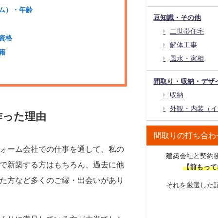
ーム）・年齢
豆知識・その他
二世帯住宅
得資格
解体工事
籍
風水・家相
間取り・収納・デザ
収納
外観・内装（イ
作った理由
間取りの打ち合わ
ォーム会社での仕事を通して、私の
建築会社と契約
で新築する方はもちろん、過去に他
【前もって
た方など多くのご縁・出会いがあり
それを厳選した