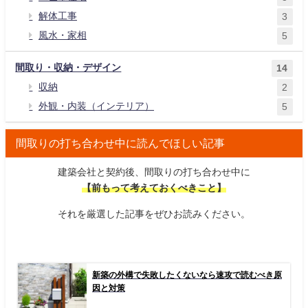
解体工事
3
風水・家相
5
間取り・収納・デザイン
14
収納
2
外観・内装（インテリア）
5
間取りの打ち合わせ中に読んでほしい記事
建築会社と契約後、間取りの打ち合わせ中に
【前もって考えておくべきこと】
それを厳選した記事をぜひお読みください。
新築の外構で失敗したくないなら速攻で読むべき原
因と対策