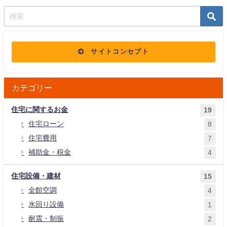
サイトコンセプト
カテゴリー
住宅に関するお金
19
住宅ローン
8
住宅費用
7
補助金・税金
4
住宅設備・建材
15
全館空調
4
水回り設備
1
耐震・制振
2