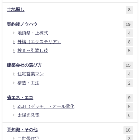
土地探し
8
契約後ノウハウ
19
地鎮祭・上棟式
4
外構（エクステリア）
8
検査～引渡し後
5
建築会社の選び方
15
住宅営業マン
4
構造・工法
2
省エネ・エコ
9
ZEH（ゼッチ）・オール電化
5
太陽光発電
6
豆知識・その他
18
二世帯住宅
3