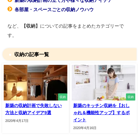
新築の収納計画の立て方や様々な収納アイデア
各部屋・スペースごとの収納ノウハウ
など、
【収納】
についての記事をまとめたカテゴリーで
す。
収納の記事一覧
収納
収納
新築の収納計画で失敗しない
新築のキッチン収納を【おし
方法と収納アイデア9選
ゃれ＆機能性アップ】するポ
イント
2020年4月17日
2020年4月16日