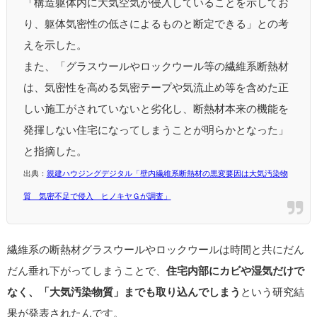
「構造躯体内に大気空気が侵入していることを示してお
り、躯体気密性の低さによるものと断定できる」との考
えを示した。
また、「グラスウールやロックウール等の繊維系断熱材
は、気密性を高める気密テープや気流止め等を含めた正
しい施工がされていないと劣化し、断熱材本来の機能を
発揮しない住宅になってしまうことが明らかとなった」
と指摘した。
出典：
親建ハウジングデジタル「壁内繊維系断熱材の黒変要因は大気汚染物
質 気密不足で侵入 ヒノキヤＧが調査」
繊維系の断熱材グラスウールやロックウールは時間と共にだん
だん垂れ下がってしまうことで、
住宅内部にカビや湿気だけで
なく、「大気汚染物質」までも取り込んでしまう
という研究結
果が発表されたんです。