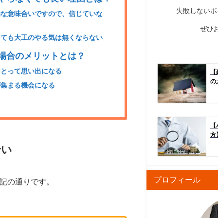
失敗しないポ
教的な意味合いですので、信じていな
ぜひ
なくても大工のやる気は無くならない
た場合のメリットとは？
族にとって思い出になる
【
の
が集まる機会になる
【
方
合い
プロフィール
記の通りです。