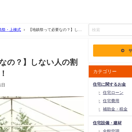
鎮祭・上棟式
【地鎮祭って必要なの？】しな
なの？】しない人の割
カテゴリー
！
住宅に関するお金
1日
住宅ローン
住宅費用
補助金・税金
住宅設備・建材
全館空調