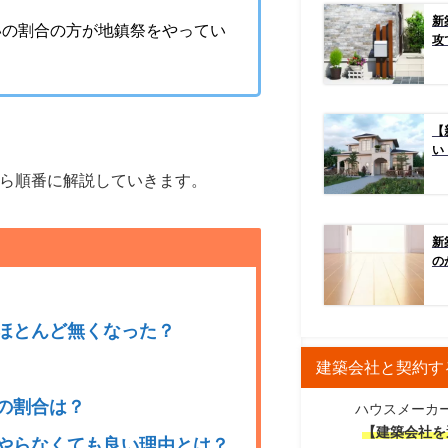
新
いの割合の方が地鎮祭をやってい
攻
【
い
ら順番に解説していきます。
新
の
てほとんど無くなった？
建築会社と契約す
人の割合は？
ハウスメーカ
【建築会社を
てやらなくても良い理由とは？