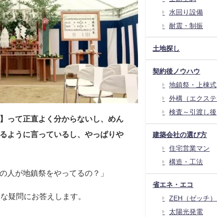
水回り設備
耐震・制振
土地探し
契約後ノウハウ
地鎮祭・上棟式
外構（エクステ
検査～引渡し後
】って正直よく分からないし、めん
るように言っているし、やっぱりや
建築会社の選び方
住宅営業マン
構造・工法
の人が地鎮祭をやってるの？」
省エネ・エコ
んな疑問にお答えします。
ZEH（ゼッチ
太陽光発電