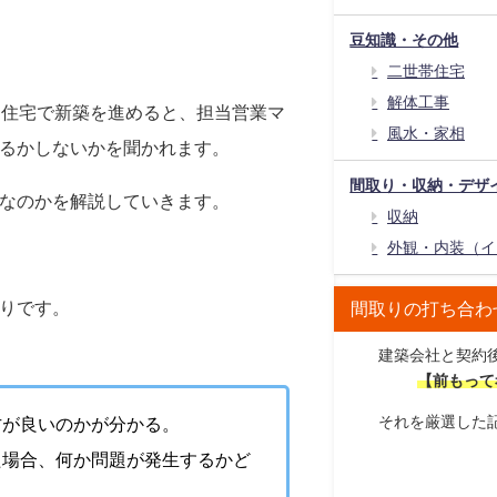
豆知識・その他
二世帯住宅
解体工事
文住宅で新築を進めると、担当営業マ
風水・家相
るかしないかを聞かれます。
間取り・収納・デザ
なのかを解説していきます。
収納
外観・内装（イ
りです。
間取りの打ち合わ
建築会社と契約
【前もって
それを厳選した
方が良いのかが分かる。
た場合、何か問題が発生するかど