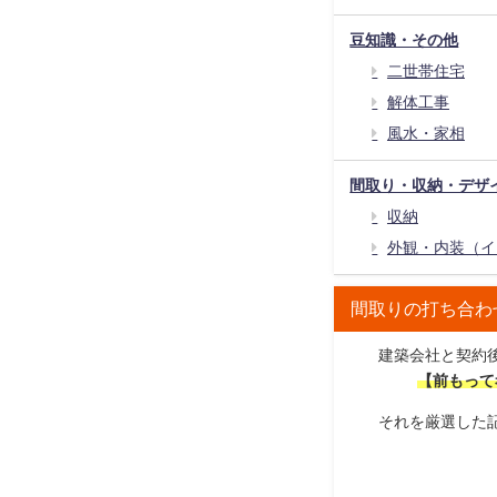
豆知識・その他
二世帯住宅
解体工事
風水・家相
間取り・収納・デザ
収納
外観・内装（イ
間取りの打ち合わ
建築会社と契約
【前もって
それを厳選した