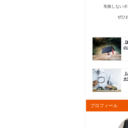
失敗しないポ
ぜひ
【
の
【
方
プロフィール