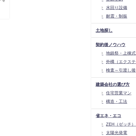
水回り設備
耐震・制振
土地探し
契約後ノウハウ
地鎮祭・上棟式
外構（エクステ
検査～引渡し後
建築会社の選び方
住宅営業マン
構造・工法
省エネ・エコ
ZEH（ゼッチ
太陽光発電