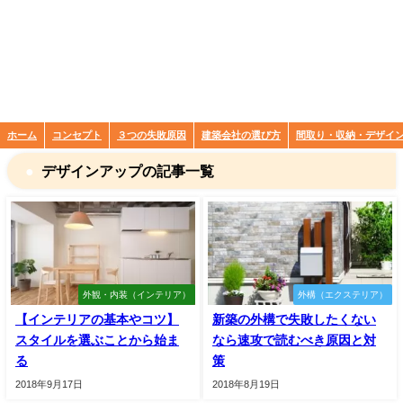
ホーム
コンセプト
３つの失敗原因
建築会社の選び方
間取り・収納・デザイ
デザインアップの記事一覧
外観・内装（インテリア）
外構（エクステリア）
【インテリアの基本やコツ】
新築の外構で失敗したくない
スタイルを選ぶことから始ま
なら速攻で読むべき原因と対
る
策
2018年9月17日
2018年8月19日