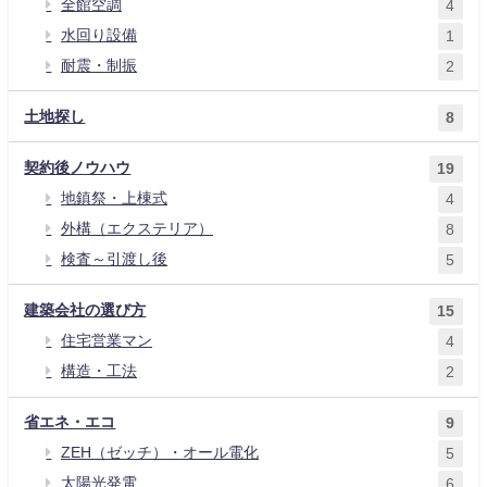
全館空調
4
水回り設備
1
耐震・制振
2
土地探し
8
契約後ノウハウ
19
地鎮祭・上棟式
4
外構（エクステリア）
8
検査～引渡し後
5
建築会社の選び方
15
住宅営業マン
4
構造・工法
2
省エネ・エコ
9
ZEH（ゼッチ）・オール電化
5
太陽光発電
6